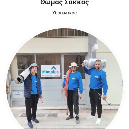
Θωμάς Σακκάς
Υδραυλικός